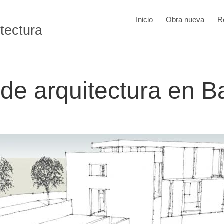
Inicio
Obra nueva
R
itectura
 de arquitectura en B