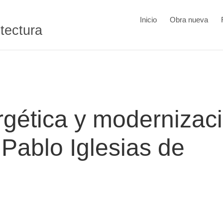
Inicio
Obra nueva
itectura
rgética y modernizac
e Pablo Iglesias de