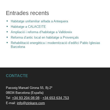
Entrades recents
Habitatge unifamiliar aïllada a Antequera
Habitatge a CALACEITE
Ampliació i reforma d’habitatge a Valldoreix
Reforma d’antic local en habitatge a Provençals
Rehabilitació energètica i modernització d’edifici Pablo Iglesias
Barcelona
CONTACTE
Passeig Manuel Girona 55, Bj-2º
08034 Barcelona (España)
+34 93 204 08 08
+34 653 634 753
Tel:
-
info@zinkarq.com
E-mail: