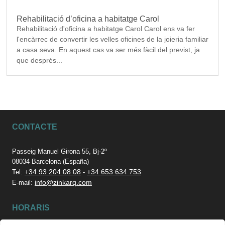
Rehabilitació d’oficina a habitatge Carol
Rehabilitació d'oficina a habitatge Carol Carol ens va fer
l'encàrrec de convertir les velles oficines de la joieria familiar
a casa seva. En aquest cas va ser més fàcil del previst, ja
que després...
CONTACTE
Passeig Manuel Girona 55, Bj-2º
08034 Barcelona (España)
+34 93 204 08 08
+34 653 634 753
Tel:
-
info@zinkarq.com
E-mail:
HORARIS
De Dilluns a Dijous: de 9h a 19h