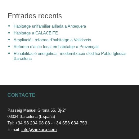
Entrades recents
Habitatge unifamiliar aïllada a Antequera
Habitatge a CALACEITE
Ampliació i reforma d’habitatge a Valldoreix
Reforma d’antic local en habitatge a Provençals
Rehabilitació energètica i modernització d’edifici Pablo Iglesias
Barcelona
CONTACTE
Passeig Manuel Girona 55, Bj-2º
08034 Barcelona (España)
+34 93 204 08 08
+34 653 634 753
Tel:
-
info@zinkarq.com
E-mail: